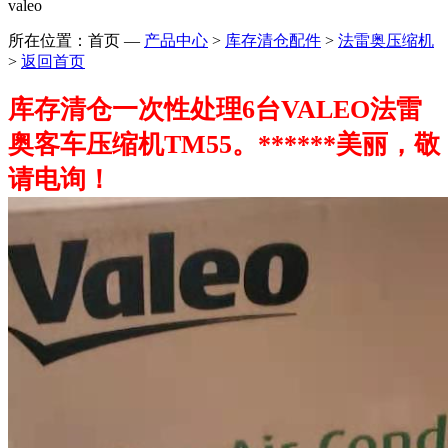
valeo
所在位置：首页
—
产品中心
>
库存清仓配件
>
法雷奥压缩机
>
返回首页
库存清仓一次性处理6台VALEO法雷
奥客车压缩机TM55。******美丽，敬
请电询！